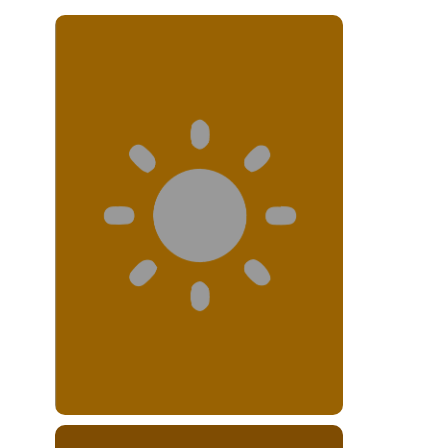
Resultado 1
Plataformas multiactores
apoyan el escalamiento
de las IApAs
de las empresas
rurales.
Leer más