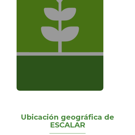
Resultado 4
Actores clave
conocen y tienen
las capacidades
para acceder a
financiamiento.
Leer más
Ubicación geográfica de
ESCALAR