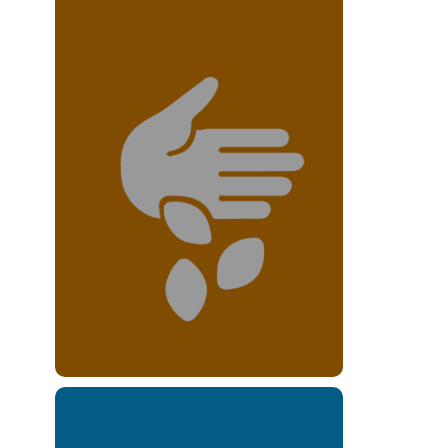
Resultado 2
Personas
identifican beneficios
a partir de
las IApAs
implementadas.
Leer más