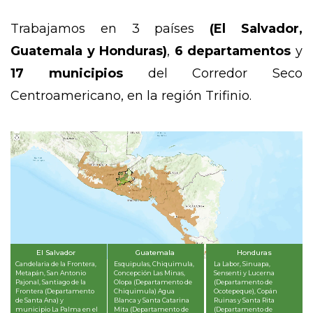
Trabajamos en 3 países
(El Salvador,
Guatemala y Honduras)
,
6 departamentos
y
17 municipios
del Corredor Seco
Centroamericano, en la región Trifinio.
El Salvador
Guatemala
Honduras
Candelaria de la Frontera,
Esquipulas, Chiquimula,
La Labor, Sinuapa,
Metapán, San Antonio
Concepción Las Minas,
Sensenti y Lucerna
Pajonal, Santiago de la
Olopa (Departamento de
(Departamento de
Frontera (Departamento
Chiquimula) Agua
Ocotepeque), Copán
de Santa Ana) y
Blanca y Santa Catarina
Ruinas y Santa Rita
municipio La Palma en el
Mita (Departamento de
(Departamento de