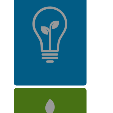
Resultado 3
Juventudes
participan
en la creación y
fortalecimiento
de empresas rurales.
Leer más