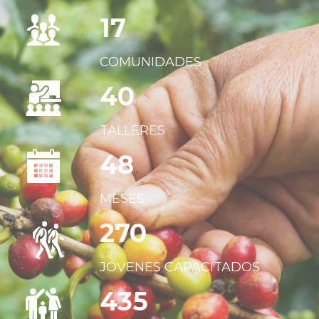
17
COMUNIDADES
40
TALLERES
48
MESES
270
JÓVENES CAPACITADOS
435